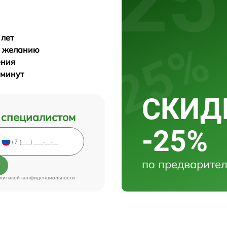
 лет
у желанию
ения
 минут
СКИДК
 специалистом
-25%
по предварител
литикой конфиденциальности