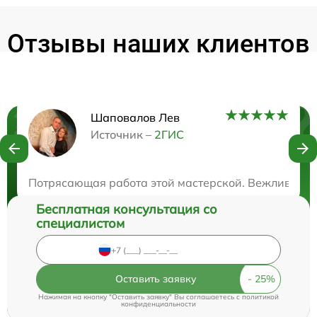
Отзывы наших клиентов
Шаповалов Лев
Нужна консультация?
Источник –
2ГИС
Закажите бесплатную консультацию
Потрясающая работа этой мастерской. Вежливые и
Бесплатная консультация со
специалистом
Оставить заявку
Нажимая на кнопку "Оставить заявку" Вы соглашаетесь c
политикой
конфиденциальности