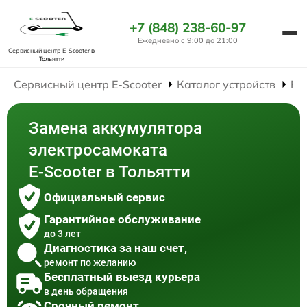
+7 (848) 238-60-97
Ежедневно с 9:00 до 21:00
Сервисный центр E-Scooter
в
Тольятти
Сервисный центр E-Scooter
Каталог устройств
Ре
Замена аккумулятора
электросамоката
E-Scooter в Тольятти
Официальный сервис
Гарантийное обслуживание
до 3 лет
Диагностика за наш счет,
ремонт по желанию
Бесплатный выезд курьера
в день обращения
Срочный ремонт